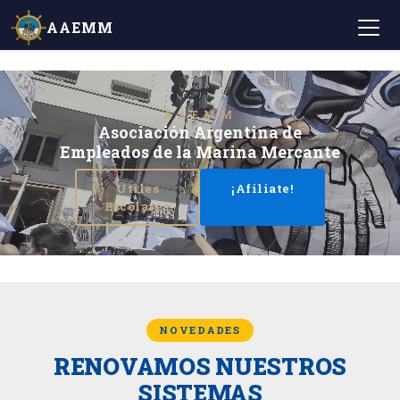
AAEMM
AAEMM
Asociación Argentina de
Empleados de la Marina Mercante
Útiles
¡Afiliate!
Escolares
NOVEDADES
RENOVAMOS NUESTROS
SISTEMAS